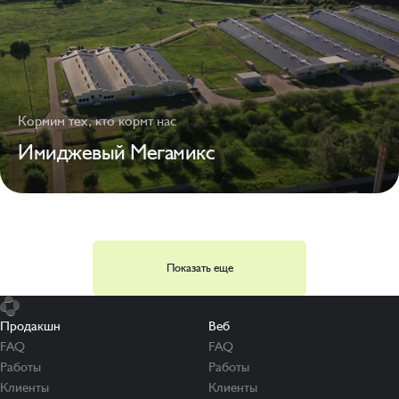
Кормим тех, кто кормт нас
Имиджевый Мегамикс
Показать еще
Продакшн
Веб
FAQ
FAQ
Работы
Работы
Клиенты
Клиенты